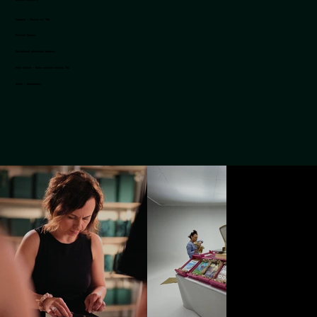
Fermato - Chutná to! TVC
Patriot Gurmán
Společnost přátelská demenci
Moje Olivie - Naše rodinné stříbro TVC
Vatta - Neprodávej
Kilpi - Letní kolekce
Festool - Brusivo
Kufříček - Reklamní video