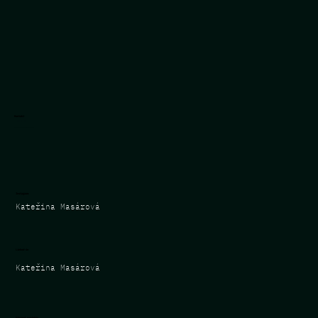
Kontakt
+ 420 607 579 331
katerina.masarova@adverti.cz
Instagram
Kateřina Masárová
Linked-in
Kateřina Masárová
Vybrané projekty