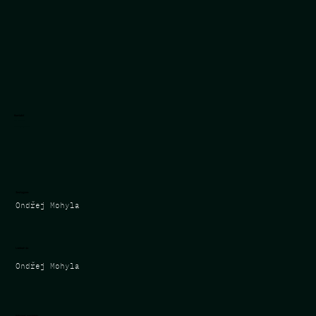
Kontakt
+420 728 742 487
ondra.mohyla@gmail.com
Instagram
Ondřej Mohyla
Linked-in
Ondřej Mohyla
Vybrané projekty