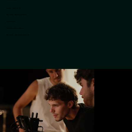
Fermato - Chutná to! TVC
Moje Olivie - Nasaď si svůj prsten
Patriot Gurmán
Společnost přátelská demenci
Moje Olivie - Naše rodinné stříbro TVC
MISS Czech Republic - Medailonky
Moje Olivie - Valentýn
Botas X Footshop - Again!
Botas X Jiří Procházka
Festool - Záruka all inclusive
Kilpi - Anniversary kolekce
Liberty Ostrava - Green Steel