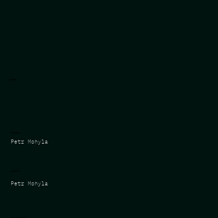
Kontakt
‭+420 602 713 900‬
petr.mohyla@independentvideo.cz
Instagram
Petr Mohyla
Linked-in
Petr Mohyla
Vybrané projekty