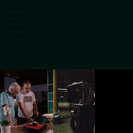
Fermato - Chutná to! TVC
Moje Olivie - Nasaď si svůj prsten
Patriot Gurmán
Společnost přátelská demenci
Moje Olivie - Naše rodinné stříbro TVC
Moje Olivie - Valentýn
Botas X Jiří Procházka
Festool - Záruka all inclusive
Kilpi - Anniversary kolekce
Liberty Ostrava - Green Steel
Kilpi - Letní kolekce
ERUNI - Reklamní video